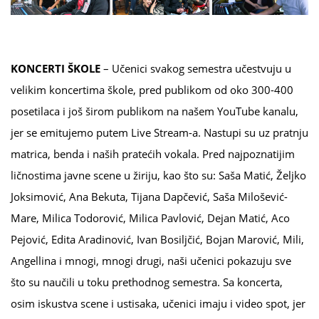
KONCERTI
Š
KOLE
– Učenici svakog semestra učestvuju u
velikim koncertima škole, pred publikom od oko 300-400
posetilaca i još širom publikom na našem YouTube kanalu,
jer se emitujemo putem Live Stream-a. Nastupi su uz pratnju
matrica, benda i naših pratećih vokala. Pred najpoznatijim
ličnostima javne scene u žiriju, kao što su: Saša Matić, Željko
Joksimović, Ana Bekuta, Tijana Dapčević, Saša Milošević-
Mare, Milica Todorović, Milica Pavlović, Dejan Matić, Aco
Pejović, Edita Aradinović, Ivan Bosiljčić, Bojan Marović, Mili,
Angellina i mnogi, mnogi drugi, naši učenici pokazuju sve
što su naučili u toku prethodnog semestra. Sa koncerta,
osim iskustva scene i ustisaka, učenici imaju i video spot, jer