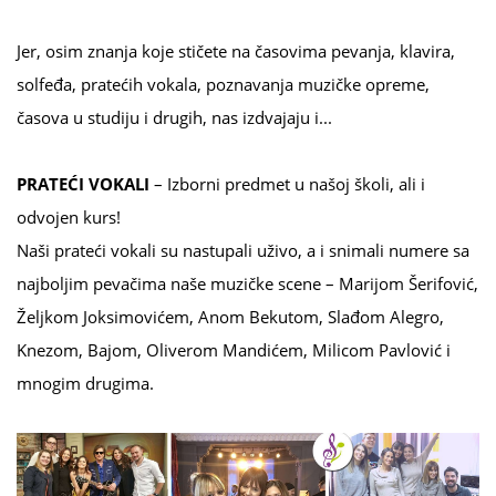
Jer, osim znanja koje stičete na časovima pevanja, klavira,
solfeđa, pratećih vokala, poznavanja muzičke opreme,
časova u studiju i drugih, nas izdvajaju i...
PRATE
Ć
I VOKALI
– Izborni predmet u našoj školi, ali i
odvojen kurs!
Naši prateći vokali su nastupali uživo, a i snimali numere sa
najboljim pevačima naše muzičke scene – Marijom Šerifović,
Željkom Joksimovićem, Anom Bekutom, Slađom Alegro,
Knezom, Bajom, Oliverom Mandićem, Milicom Pavlović i
mnogim drugima.